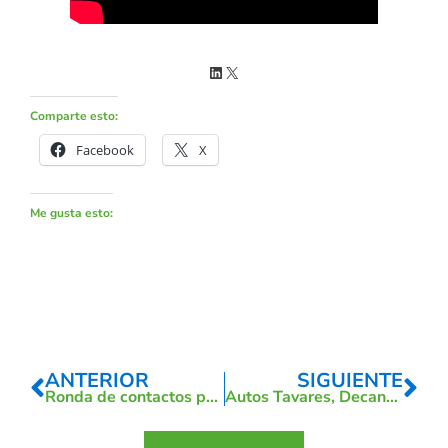
Comparte esto:
Facebook
X
Me gusta esto:
ANTERIOR
SIGUIENTE
Ronda de contactos políticos: VOX
Autos Tavares, Decano del Sector VTC en España, recibe el VI Premio Globotur al Valor Turístico en la Categoría de Transporte