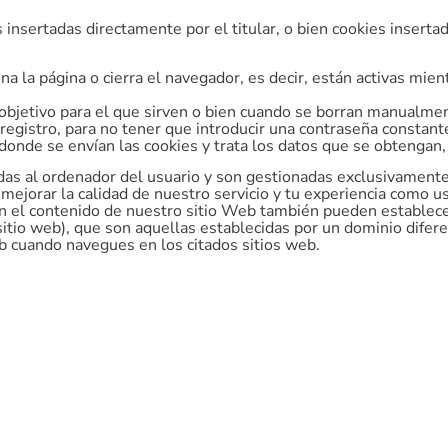
nsertadas directamente por el titular, o bien cookies insertada
a la página o cierra el navegador, es decir, están activas mient
 objetivo para el que sirven o bien cuando se borran manualme
 registro, para no tener que introducir una contraseña constan
onde se envían las cookies y trata los datos que se obtengan,
as al ordenador del usuario y son gestionadas exclusivamente 
jorar la calidad de nuestro servicio y tu experiencia como us
on el contenido de nuestro sitio Web también pueden establece
 sitio web), que son aquellas establecidas por un dominio dif
b cuando navegues en los citados sitios web.