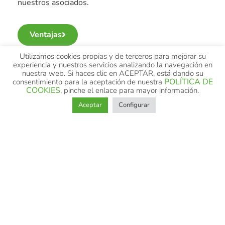
nuestros asociados.
Ventajas
Utilizamos cookies propias y de terceros para mejorar su
experiencia y nuestros servicios analizando la navegación en
nuestra web. Si haces clic en ACEPTAR, está dando su
POLÍTICA DE
consentimiento para la aceptación de nuestra
COOKIES
, pinche el enlace para mayor información.
Aceptar
Configurar
Descuentos
Productos y costes sostenibles con compañías
aseguradoras, grandes marcas de automóviles,
distribuidores de carburantes y energía a nivel
nacional.