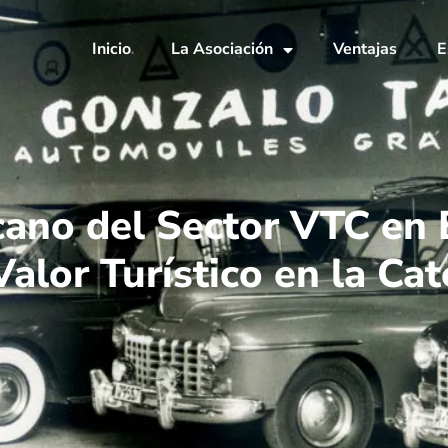
Inicio
La Asociación
Ventajas
E
ano del Sector VTC en E
alor Turístico en la Ca