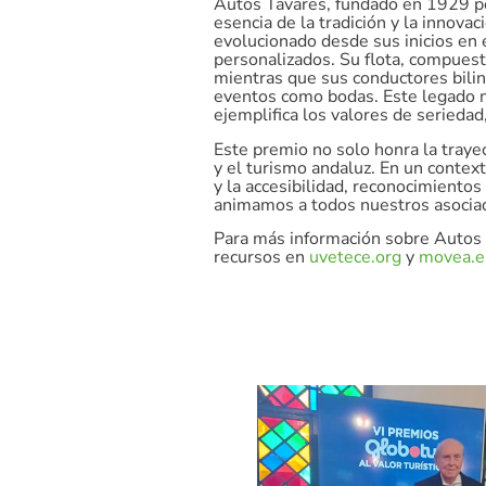
Autos Tavares, fundado en 1929 po
esencia de la tradición y la innova
evolucionado desde sus inicios en e
personalizados. Su flota, compuest
mientras que sus conductores biling
eventos como bodas. Este legado n
ejemplifica los valores de seried
Este premio no solo honra la traye
y el turismo andaluz. En un cont
y la accesibilidad, reconocimiento
animamos a todos nuestros asociad
Para más información sobre Autos Ta
recursos en
uvetece.org
y
movea.e