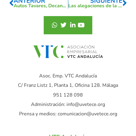
ANTERIOR
SIGUIENTE
Autos Tavares, Decano del Sector VTC en España, recibe el VI Premio Globotur al Valor Turístico en la Categoría de Transporte
Las alegaciones de la patronal del taxi y del Ayuntamiento no se han tenido en cuenta.
Asoc. Emp. VTC Andalucía
C/ Franz Listz 1, Planta 1, Oficina 128. Málaga
951 128 098
Administración: info@uvetece.org
Prensa y medios: comunicacion@uvetece.org